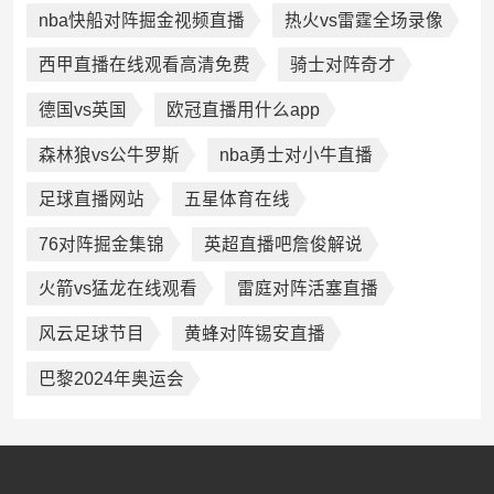
nba快船对阵掘金视频直播
热火vs雷霆全场录像
西甲直播在线观看高清免费
骑士对阵奇才
德国vs英国
欧冠直播用什么app
森林狼vs公牛罗斯
nba勇士对小牛直播
足球直播网站
五星体育在线
76对阵掘金集锦
英超直播吧詹俊解说
火箭vs猛龙在线观看
雷庭对阵活塞直播
风云足球节目
黄蜂对阵锡安直播
巴黎2024年奥运会