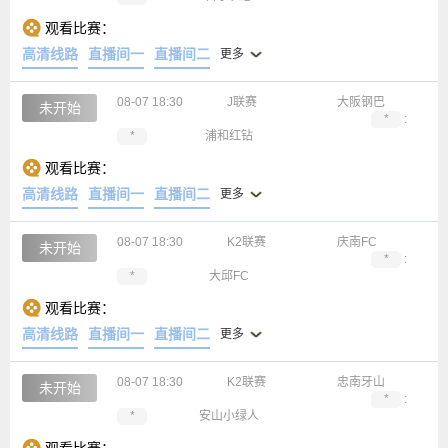
观看比赛：
高清线路
直播间一
直播间二
更多
08-07 18:30
J联赛
大阪钢巴
未开始
*
:
*
浦和红钻
观看比赛：
高清线路
直播间一
直播间二
更多
08-07 18:30
K2联赛
庆南FC
未开始
*
:
*
大邱FC
观看比赛：
高清线路
直播间一
直播间二
更多
08-07 18:30
K2联赛
忠南牙山
未开始
*
:
*
安山小绿人