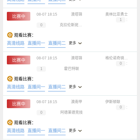
08-07 18:15
澳塔锦
奥林比亚勇士
比赛中
1
:
0
克拉伦斯斑马后备队
观看比赛：
高清线路
直播间一
直播间二
更多
08-07 18:15
澳塔锦
格伦诺奇骑士后备队
比赛中
0
:
1
霍巴特联
观看比赛：
高清线路
直播间一
直播间二
更多
08-07 18:15
澳南甲
伊斯顿联
比赛中
0
:
0
阿德莱德竞技
观看比赛：
高清线路
直播间一
直播间二
更多