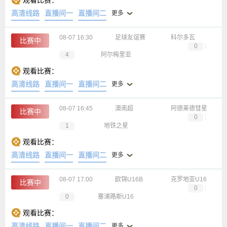
观看比赛：
高清线路
直播间一
直播间二
更多
08-07 16:30
足球友谊赛
科尔多瓦
比赛中
0
:
4
阿尔梅里亚
观看比赛：
高清线路
直播间一
直播间二
更多
08-07 16:45
澳南超
阿德莱德彗星
比赛中
0
:
1
地铁之星
观看比赛：
高清线路
直播间一
直播间二
更多
08-07 17:00
欧锦U16B
克罗地亚U16
比赛中
0
:
0
塞浦路斯U16
观看比赛：
高清线路
直播间一
直播间二
更多