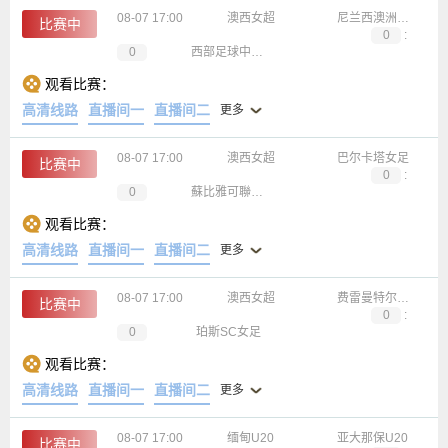
08-07 17:00
澳西女超
尼兰西澳洲大学女足
比赛中
0
:
0
西部足球中心女足
观看比赛：
高清线路
直播间一
直播间二
更多
08-07 17:00
澳西女超
巴尔卡塔女足
比赛中
0
:
0
蘇比雅可聯女足
观看比赛：
高清线路
直播间一
直播间二
更多
08-07 17:00
澳西女超
费雷曼特尔市女足
比赛中
0
:
0
珀斯SC女足
观看比赛：
高清线路
直播间一
直播间二
更多
08-07 17:00
缅甸U20
亚大那保U20
比赛中