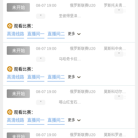
08-07 19:00
俄罗斯联赛U20
罗斯托夫青年队
未开始
*
:
*
圣彼得堡泽尼特青年队
观看比赛：
高清线路
直播间一
直播间二
更多
08-07 19:00
俄罗斯联赛U20
莫斯科中央陆军青年队
未开始
*
:
*
马哈奇卡拉青年队
观看比赛：
高清线路
直播间一
直播间二
更多
08-07 19:00
俄罗斯联赛U20
莫斯科切尔塔诺沃青年队
未开始
*
:
*
喀山红宝石青年队
观看比赛：
高清线路
直播间一
直播间二
更多
08-07 19:00
俄罗斯联赛U20
莫斯科罗迪纳青年队
未开始