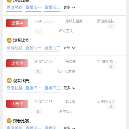
观看比赛：
高清线路
直播间一
直播间二
更多
08-07 17:30
足球友谊赛
桑坦德竞技
比赛中
3
:
1
希洪竞技
观看比赛：
高清线路
直播间一
直播间二
更多
08-07 17:55
韩女联
华川KSPO女足
比赛中
0
:
0
庆州FC女足
观看比赛：
高清线路
直播间一
直播间二
更多
08-07 17:55
韩女联
水原FC女足
比赛中
0
:
0
昌宁女足
观看比赛：
高清线路
直播间一
直播间二
更多