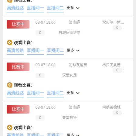
观看比赛：
高清线路
直播间一
直播间二
更多
08-07 18:00
澳南超
坎贝尔市体育馆
比赛中
0
:
0
白城伍德维尔
观看比赛：
高清线路
直播间一
直播间二
更多
08-07 18:00
足球友谊赛
格拉夫夏普女足
比赛中
0
:
0
汉堡女足
观看比赛：
高清线路
直播间一
直播间二
更多
08-07 18:00
澳南超
阿德莱德城
比赛中
0
:
0
普雷福特
观看比赛：
高清线路
直播间一
直播间二
更多