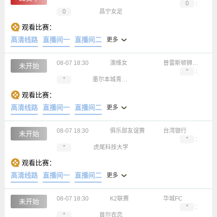
0
:
0
昌宁女足
观看比赛：
高清线路
直播间一
直播间二
更多
08-07 18:30
澳维女
普雷斯顿狮队女足
未开始
*
:
*
墨尔本城青年女足
观看比赛：
高清线路
直播间一
直播间二
更多
08-07 18:30
俱乐部友谊赛
台湾银行
未开始
*
:
*
虎尾科技大学
观看比赛：
高清线路
直播间一
直播间二
更多
08-07 18:30
K2联赛
华城FC
未开始
*
:
*
首尔衣恋