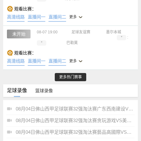
观看比赛：
高清线路
直播间一
直播间二
更多
08-07 19:00
足球友谊赛
墨尔本城
未开始
*
:
*
巴勒莫
观看比赛：
高清线路
直播间一
直播间二
更多
更多热门赛事
足球录像
篮球录像
08月04日佛山西甲足球联赛32强淘汰赛广东西南建设VS香港圣徒全场录像
08月04日佛山西甲足球联赛32强淘汰赛贪玩游戏VS美的薪火全场录像
08月04日佛山西甲足球联赛32强淘汰赛藝品高國際VS湛江狂狼·粵辉能源全场录像