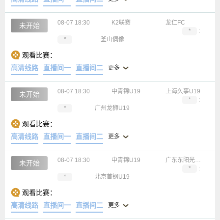
08-07 18:30
K2联赛
龙仁FC
未开始
*
:
*
釜山偶像
观看比赛：
高清线路
直播间一
直播间二
更多
08-07 18:30
中青锦U19
上海久事U19
未开始
*
:
*
广州龙狮U19
观看比赛：
高清线路
直播间一
直播间二
更多
08-07 18:30
中青锦U19
广东东阳光U19
未开始
*
:
*
北京首钢U19
观看比赛：
高清线路
直播间一
直播间二
更多