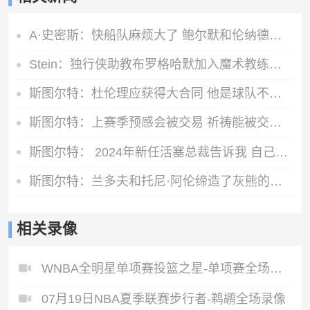
A·史密斯：快船队麻烦大了 鲍尔默和伦纳德都应该被禁赛一年！
Stein：独行侠助教布罗格哈默加入魔术教练组 担任斯威尼助教
斯图尔特：杜伦理应获得大合同 他是球队不可或缺的核心拼图
斯图尔特：上赛季预感会被交易 祈祷能被交易到赏识自己的球队
斯图尔特： 2024年新任活塞总裁告诉我 自己可能成为交易筹码
斯图尔特：兰多夫和托尼·阿伦缔造了灰熊的铁血球风
相关录像
WNBA全明星单项赛投篮之星-单项赛全场录像
07月19日NBA夏季联赛步行者-鹈鹕全场录像