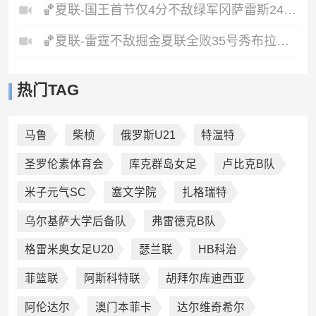
🏀夏联-国王首节仅4分不敌绿军冈萨雷斯24+10+5塞纳克10+12
🏀夏联-雷霆不敌掘金夏联全败35号秀布拉齐尔32+6马拉14+7+6
热门TAG
马鲁
柴桢
俄罗斯U21
特温特
圣罗伦素体育会
库克群岛女足
卢比克B队
米子元气SC
塞文学院
扎格瑞特
乌尔基萨大学后备队
弗雷德克B队
格雷米奥女足U20
瑟兰联
HB科治
菲篮联
阿斯科特联
胡拜尔库迪西亚
阿伦达尔
澳门本菲卡
达尔维奇希尔