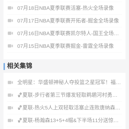
07月18日NBA夏季联赛活塞-热火全场录像
07月17日NBA夏季联赛开拓者-掘金全场录像
07月16日NBA夏季联赛凯尔特人-国王全场录像
07月15日NBA夏季联赛掘金-雷霆全场录像
相关集锦
全明星：华盛顿神秘人夺投篮之星冠军！福德夺得三分大赛冠军！
🏀夏联-步行者第三节爆发轻取鹈鹕河村勇辉5+5+12斯劳森22分
🏀夏联-热火5人上双轻取活塞止连败唐纳森20+8+10奥科里27分
🏀夏联-杨瀚森13+5+4帽&下半场11分送惊艳妙传开拓者力克掘金