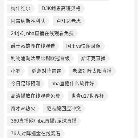
纳什维尔
DJK鲍思高班贝格
阿雷纳斯胜利队
卢旺达老虎
24小时nba直播在线观看免费
爵士vs雄鹿在线观看
国王vs快船录像
利物浦淘汰莱比锡欧冠晋级
斯诺克直播
小罗
鹦鹉对阵雷霆
老鹰对阵太阳直播
今日足球预测
nba直播什么软件好
高清播放在线观看免费
世青u17世界杯
奇才vs热火
范志毅回应冲突
360直播网\ nba直播\ 足球直播
76人对阵掘金在线观看