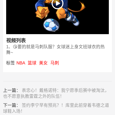
视频列表
1、😘要的就是马刺队服？女球迷上身文班球衣的热
舞~
标签
NBA
篮球
美女
马刺
上一篇：
表忠心！戴格诺特：我宁愿季后赛中被淘汰，
也不愿意执教雷霆之外的队伍！
下一篇：
签约李宁早有预兆？！库里此前穿着韦德之道
球鞋入场！