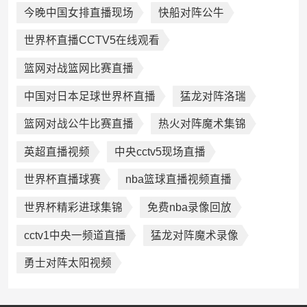
今晚中国女排直播现场
快船对阵公牛
世界杯直播CCTV5在线观看
篮网对战篮网比赛直播
中国对日本足球世界杯直播
猛龙对阵洛瑞
篮网对战公牛比赛直播
热火对阵魔术集锦
英超直播视频
中央cctv5现场直播
世界杯直播球赛
nba篮球直播视频直播
世界杯精彩进球集锦
免费nba录像回放
cctv1中央一频道直播
猛龙对阵魔术录像
勇士对阵太阳视频