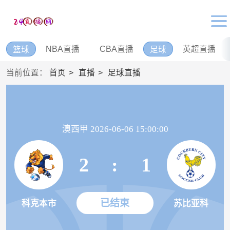
NBA直播
CBA直播
英超直播
篮球
足球
当前位置：
首页
直播
足球直播
澳西甲 2026-06-06 15:00:00
2
:
1
已结束
科克本市
苏比亚科