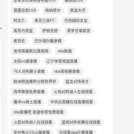
圣安东尼奥布鲁布鲁U19
塞朗德U20
莫雷伦斯U19
佩纳菲尔
筑波大学
阿女乙
奥克兰县FC
巴西国际女足
>
南苏丹男篮
萨顿克德
泰罗甘拿斯亚
麦哲伦
巴尔瑙尔戴拿模
张伟丽最新比赛视频
nba数据
太阳vs掘录像
辽宁体育频道直播
76人对阵爵士录像
nba常规赛录像
欧洲预选赛积分榜世界杯
猛龙对阵奇才
西甲赛事免费直播
火热对阵湖人在线观看
魔术vs骑士直播
中央台直播在线直播观看
nba直播吧 极速体育免费观看
火箭对阵胡人在线观看
篮网对阵老鹰在线观看
金州勇士VS山猫录像
在线看nba比赛直播