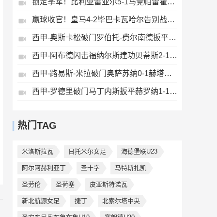
锁定季军！比利亚雷亚尔5-1马竞帕雷霍点射佩雷斯两射一传
赢球收官！皇马4-2毕巴卡瓦哈尔告别战助攻姆巴佩贝林厄姆破门
西甲-奥斯卡松破门罗伯托-费尔南德扳平西班牙人1-1皇家社会
西甲-阿布德闪击福纳尔斯建功贝蒂斯2-1莱万特
西甲-路易斯-米拉破门奥萨苏纳0-1赫塔费排第17惊险保级
西甲-罗德里破门马丁内斯扳平赫罗纳1-1埃尔切惨遭降级
热门TAG
米洛斯拉瓦
日托米尔女足
海德堡联U23
阿尔阿赫利亚丁
圣十字
马特斯扎凯
圣劳伦
圣荷塞
皮亚斯特诺瓦
新北航源女足
捷丁
北索尔塔中央