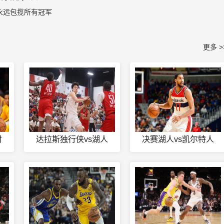
永远包揽所有冠军
更多 >
时
达拉斯独行侠vs湖人
决赛湖人vs凯尔特人