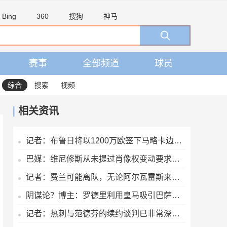
Bing
360
搜狗
神马
赛事
全部频道
球员
综合
搜索
视频
相关资讯
记者：布鲁日将以1200万欧签下马略卡边锋比尔希利，签约至2030年
巴媒：维尼修斯从未提过肖像权变动要求，总年收入将远超2000万欧
记者：费兰可能离队，无论阿尔瓦雷斯来不来巴萨都会签一名前锋
阴谋论？博主：罗德里利用皇马吸引巴萨，他从不认为自己适合皇马
记者：热刺与范德芬的续约谈判已非常深入，德泽尔比发挥关键作用