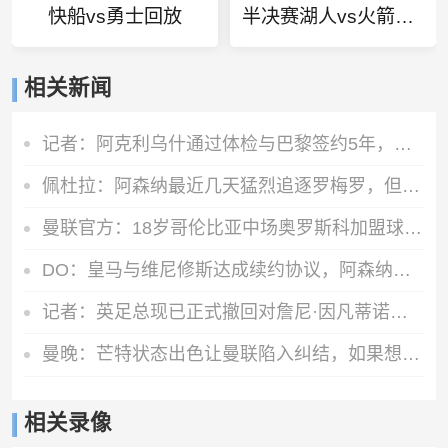
快船vs勇士回放
半决赛湖人vs火箭录像
相关新闻
记者：阿克利乌什通过体检与巴黎签约5年，转会费5000万欧元
佩杜拉：阿森纳最近几天猛烈追逐罗梅罗，但和热刺多年来关系较僵
曼联官方：18岁哥伦比亚中场奥罗斯科加盟球队，将进入青训体系
DO：皇马与维尼修斯达成续约协议，阿森纳方面的追求将结束
记者：英足总现已正式撤回对詹尼·因凡蒂诺的支持
曼晚：芒特状态出色让曼联陷入纠结，如果想四线争冠可能还得买人
相关录像