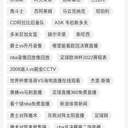
角斗士
苏阿莱姆
马云克纳克
坦珀利
CD阿拉比后备队
ASK 韦伯斯多夫
多米尼加女篮
赫尔辛堡
斯旺西
爵士vs乔丹录像
哪里能看欧冠决赛直播
nba录像回放像回放
足球欧洲杯2022赛程表
2009湖人vs掘金CCTV
世界杯摩洛哥VS海地直播在线观看
杰里-斯隆
黄蜂vs马刺直播
足球直播360免费直播
看个球nba免费直播
新浪体育新闻
勇士对阵魔术
灰熊对阵太阳直播
足球网
魔术对阵鬼屋集锦
cba总决赛第二场直播