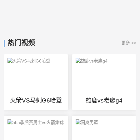
热门视频
更多 >>
火箭VS马刺G6哈登
雄鹿vs老鹰g4