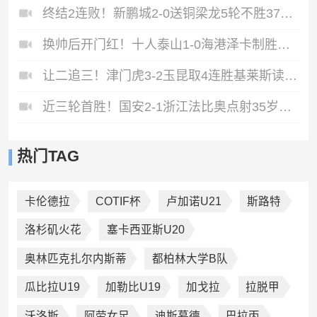
终结2连败！新鹏城2-0送铜梁龙5轮不胜37岁姜至鹏破门韦斯利建功
换帅后开门红！十人泰山1-0海港泽卡制胜于金永扑点海港三球被吹
让二追三！津门虎3-2玉昆取4连胜基莱斯读秒绝杀萨尔瓦多破门
近三轮首胜！国安2-1浙江法比奥点射35岁张稀哲制胜王钰栋送助攻
热门TAG
卡伦德拉
COTIF杯
卢加诺U21
斯路特
洛杉矶火花
塞卡西亚斯U20
奥林匹克扎尔内斯蒂
都柏林大学B队
瓜比拉U19
加勒比U19
加戈拉
拉脱甲
沃洛斯
阿劳女足
迪斯暮德
巴拉丙