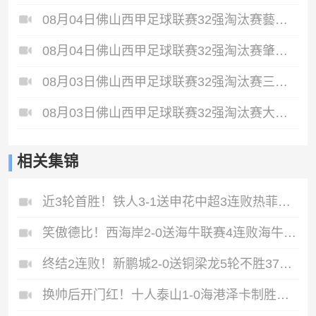
08月04日佛山西甲足球联赛32强淘汰赛藝品高國際VS湛江狂狼·粵辉能源全场录像
08月04日佛山西甲足球联赛32强淘汰赛肇庆恒骏成VS三七互娱全场录像
08月03日佛山西甲足球联赛32强淘汰赛三水乐民兴健力宝VS中国澳门澳科精英全场录像
08月03日佛山西甲足球联赛32强淘汰赛大塘控股VS茂名市点都得全场录像
相关集锦
近3轮首胜！铁人3-1送申花中超3连败热菲尼奥双响邦本宜裕传射
笑傲德比！西海岸2-0送海牛联赛4连败海牛仍垫底西海岸升至第二
终结2连败！新鹏城2-0送铜梁龙5轮不胜37岁姜至鹏破门韦斯利建功
换帅后开门红！十人泰山1-0海港泽卡制胜于金永扑点海港三球被吹