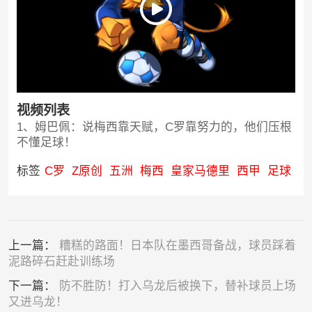
视频列表
1、姆巴佩：说梅西靠天赋，C罗靠努力的，他们压根
不懂足球！
标签
C罗
Z原创
五洲
梅西
皇家马德里
西甲
足球
上一篇：
糟糕的路面！日本队在墨西哥备战，球员踩着
泥路碎石赶赴训练场
下一篇：
防不胜防！打入乌龙后被换下，替补球员上场
又进乌龙！