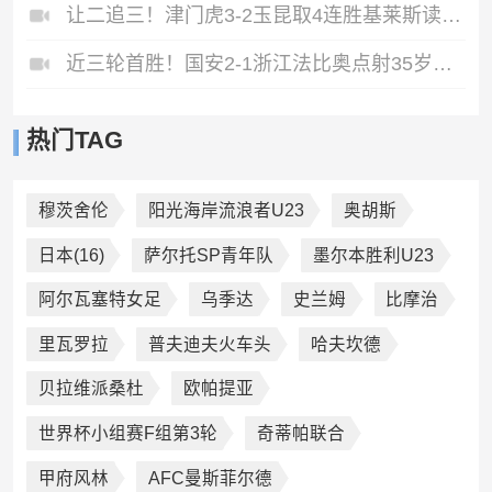
让二追三！津门虎3-2玉昆取4连胜基莱斯读秒绝杀萨尔瓦多破门
近三轮首胜！国安2-1浙江法比奥点射35岁张稀哲制胜王钰栋送助攻
热门TAG
穆茨舍伦
阳光海岸流浪者U23
奥胡斯
日本(16)
萨尔托SP青年队
墨尔本胜利U23
阿尔瓦塞特女足
乌季达
史兰姆
比摩治
里瓦罗拉
普夫迪夫火车头
哈夫坎德
贝拉维派桑杜
欧帕提亚
世界杯小组赛F组第3轮
奇蒂帕联合
甲府风林
AFC曼斯菲尔德