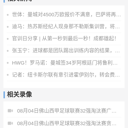
世体：曼城对4500万欧报价不满意，巴萨将再次报价罗德里
迪马：热苏斯经纪人现身那不勒斯集训营，将商谈球员转会可能性
官训日分享 | 从第一秒到最后一秒！成都雄起！
张玉宁：进球都是团队踢出训练内容的结果，祝贺蒋子承完成首秀
HWG！罗马诺：曼城签34岁阿根廷门将鲁利达协议，合同2+1
记者：纽卡斯尔联有意引进霍伊别尔，转会费1000万-1500万英镑
相关录像
08月04日佛山西甲足球联赛32强淘汰赛广东西南建设VS香港圣徒全场录像
08月04日佛山西甲足球联赛32强淘汰赛贪玩游戏VS美的薪火全场录像