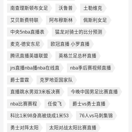
南查理斯顿布女足
沃鲁普
土勒维克
艾贝斯费特联
阿布穆斯林
佩斯利女足
中央5nba直播表
猛龙对骑士的比分预测
麦克-德安东尼
欧冠直播 小罗直播
腾讯直播英雄联盟
英格兰足总杯直播
jrs直播nba播nba在线直
nba季后赛视频直播
爵士雷霆
克罗地亚国家队
直播跳水男双3米板决赛
今晚中国男足比赛直播
nba比赛赛程
任俊飞
爵士vs勇士直播
科比1米98身高被烧成1米53
76人vs马刺集锦
勇士对阵太阳
太阳对战太阳比赛直播