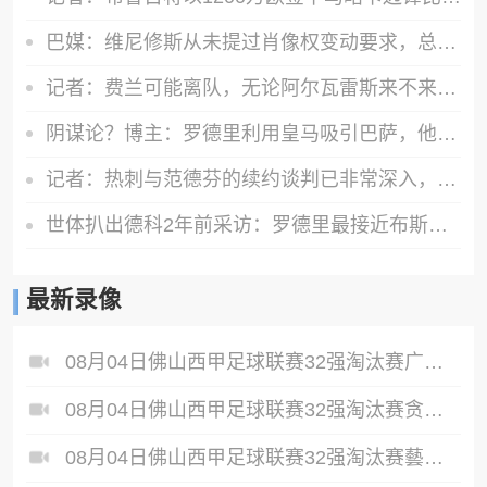
巴媒：维尼修斯从未提过肖像权变动要求，总年收入将远超2000万欧
记者：费兰可能离队，无论阿尔瓦雷斯来不来巴萨都会签一名前锋
阴谋论？博主：罗德里利用皇马吸引巴萨，他从不认为自己适合皇马
记者：热刺与范德芬的续约谈判已非常深入，德泽尔比发挥关键作用
世体扒出德科2年前采访：罗德里最接近布斯克茨，但曼城不会卖他
最新录像
08月04日佛山西甲足球联赛32强淘汰赛广东西南建设VS香港圣徒全场录像
08月04日佛山西甲足球联赛32强淘汰赛贪玩游戏VS美的薪火全场录像
08月04日佛山西甲足球联赛32强淘汰赛藝品高國際VS湛江狂狼·粵辉能源全场录像