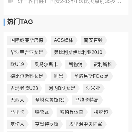
近三轮首胜！国安2-1浙江法比奥点射35岁张稀哲制胜王钰栋送助攻
热门TAG
国际威廉斯塔德
ACS媒体
南安普顿
华沙莱吉亚女足
第比利斯伊比利亚2010
欧U19
奥马尔斯卡
利物浦
贾利斯科
德比尔斯科女足
利恩
圣路易斯FC女足
古玛老虎U23
河内B队女足
沙米亚
巴西人
圣塔克鲁斯RJ
马拉卡特高
马里卡
特鲁瓦
索帕丘体育
拉脱超
基切人
亨默特罗斯
埃里温中央陆军