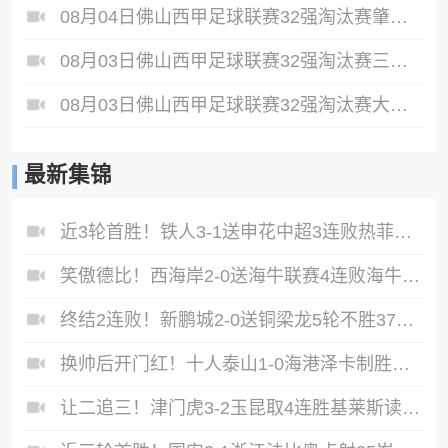
08月04日佛山西甲足球联赛32强淘汰赛肇庆恒骏成VS三七互娱全场录像
08月03日佛山西甲足球联赛32强淘汰赛三水乐民兴健力宝VS中国澳门澳科精英全场录像
08月03日佛山西甲足球联赛32强淘汰赛大塘控股VS茂名市点都得全场录像
最新集锦
近3轮首胜！铁人3-1送申花中超3连败热菲尼奥双响邦本宜裕传射
笑傲德比！西海岸2-0送海牛联赛4连败海牛仍垫底西海岸升至第二
终结2连败！新鹏城2-0送铜梁龙5轮不胜37岁姜至鹏破门韦斯利建功
换帅后开门红！十人泰山1-0海港泽卡制胜于金永扑点海港三球被吹
让二追三！津门虎3-2玉昆取4连胜基莱斯读秒绝杀萨尔瓦多破门